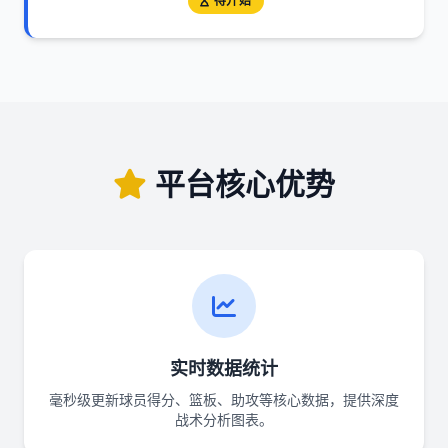
待开始
平台核心优势
实时数据统计
毫秒级更新球员得分、篮板、助攻等核心数据，提供深度
战术分析图表。